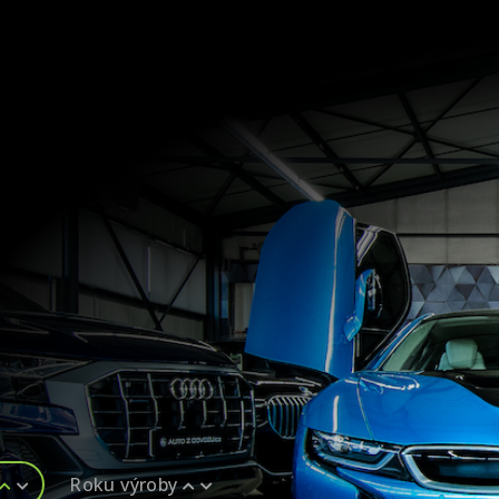
145
FINANCOVÁNÍ
POJIŠTĚNÍ
ZÁRUKA
KARIÉRA
AUTOSERVIS
Roku výroby