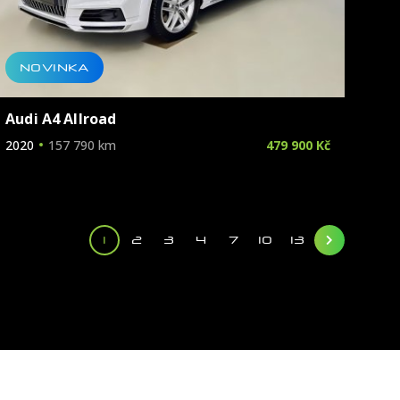
NOVINKA
Audi A4 Allroad
2020
157 790 km
479 900 Kč
1
2
3
4
7
10
13