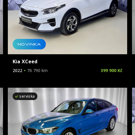
NOVINKA
Kia XCeed
2022
76 790 km
399 900 Kč
serviska