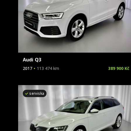
Audi Q3
2017
113 474 km
389 900 Kč
serviska