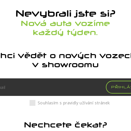
Nevybrali jste si?
Nová auta vozíme
každý týden.
hci vědět o nových voze
v showroomu
PŘIHLÁ
Souhlasím s pravidly užívání stránek
Nechcete čekat?