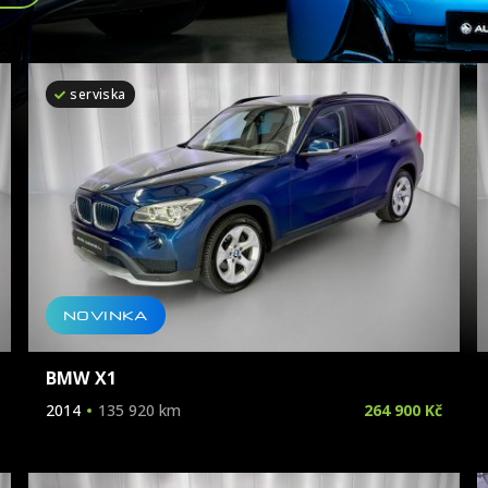
serviska
Značka
Model
Karoserie
Palivo
NOVINKA
Vyrobeno
BMW X1
2014
135 920 km
264 900 Kč
Cena