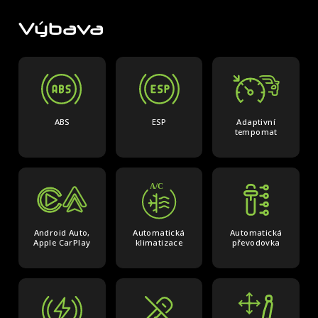
ODESLAT
Výbava
NAVRHNĚTE MI ÚVĚR
Odesláním souhlasím se
zpracováním osobních
údajů
Odesláním souhlasím se
zpracováním osobních
údajů
ABS
ESP
Adaptivní
tempomat
Android Auto,
Automatická
Automatická
Apple CarPlay
klimatizace
převodovka