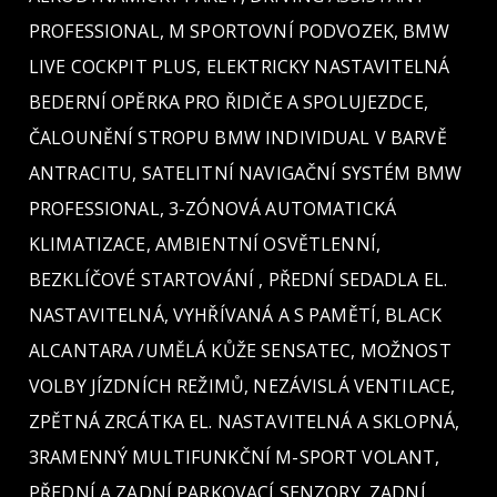
PROFESSIONAL, M SPORTOVNÍ PODVOZEK, BMW
LIVE COCKPIT PLUS, ELEKTRICKY NASTAVITELNÁ
BEDERNÍ OPĚRKA PRO ŘIDIČE A SPOLUJEZDCE,
ČALOUNĚNÍ STROPU BMW INDIVIDUAL V BARVĚ
ANTRACITU, SATELITNÍ NAVIGAČNÍ SYSTÉM BMW
PROFESSIONAL, 3-ZÓNOVÁ AUTOMATICKÁ
KLIMATIZACE, AMBIENTNÍ OSVĚTLENNÍ,
BEZKLÍČOVÉ STARTOVÁNÍ , PŘEDNÍ SEDADLA EL.
NASTAVITELNÁ, VYHŘÍVANÁ A S PAMĚTÍ, BLACK
ALCANTARA /UMĚLÁ KŮŽE SENSATEC, MOŽNOST
VOLBY JÍZDNÍCH REŽIMŮ, NEZÁVISLÁ VENTILACE,
ZPĚTNÁ ZRCÁTKA EL. NASTAVITELNÁ A SKLOPNÁ,
3RAMENNÝ MULTIFUNKČNÍ M-SPORT VOLANT,
PŘEDNÍ A ZADNÍ PARKOVACÍ SENZORY, ZADNÍ