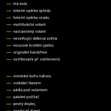
litá kola
loketní opěrka vpředu
loketní opěrka vzadu
multifunkční volant
nastavitelný volant
neoslňující dálková světla
nouzové brzdění (pebs)
originální handsfree
ostřikovače př. světlometů
otevírání kufru nahoru
ovládání hlasem
pádla pod volantem
palubní počítač
pevný displej
posilovač řízení