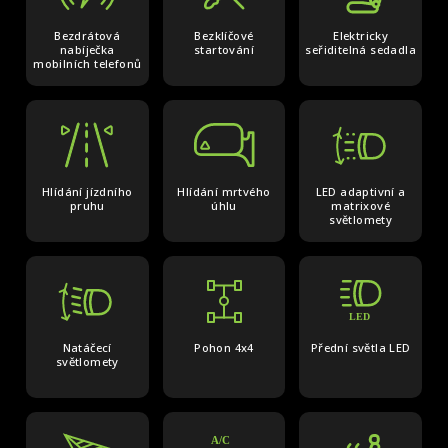
Bezdrátová
Bezklíčové
Elektricky
nabíječka
startování
seřiditelná sedadla
mobilních telefonů
Hlídání jízdního
Hlídání mrtvého
LED adaptivní a
pruhu
úhlu
matrixové
světlomety
Natáčecí
Pohon 4x4
Přední světla LED
světlomety