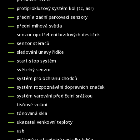
protiprokluzový systém kol (tc, asr)
přední a zadní parkovací senzory
přední mlhová světla
senzor opotřebení brzdových destiček
senzor stěračů
sledování únavy řidiče
start-stop systém
světelný senzor
systém pro ochranu chodců
systém rozpoznávání dopravních značek
systém varování před čelní srážkou
tísňové volání
tónovaná skla
ukazatel venkovní teploty
usb
výškově nastavitelné sedadlo řidiče