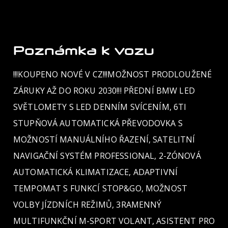
Poznámka k vozu
!!!KOUPENO NOVÉ V CZ!!!MOŽNOST PRODLOUŽENÉ
ZÁRUKY AŽ DO ROKU 2030!!! PŘEDNÍ BMW LED
SVĚTLOMETY S LED DENNÍM SVÍCENÍM, 6TI
STUPŇOVÁ AUTOMATICKÁ PŘEVODOVKA S
MOŽNOSTÍ MANUÁLNÍHO ŘAZENÍ, SATELITNÍ
NAVIGAČNÍ SYSTÉM PROFESSIONAL, 2-ZÓNOVÁ
AUTOMATICKÁ KLIMATIZACE, ADAPTIVNÍ
TEMPOMAT S FUNKCÍ STOP&GO, MOŽNOST
VOLBY JÍZDNÍCH REŽIMŮ, 3RAMENNÝ
MULTIFUNKČNÍ M-SPORT VOLANT, ASISTENT PRO