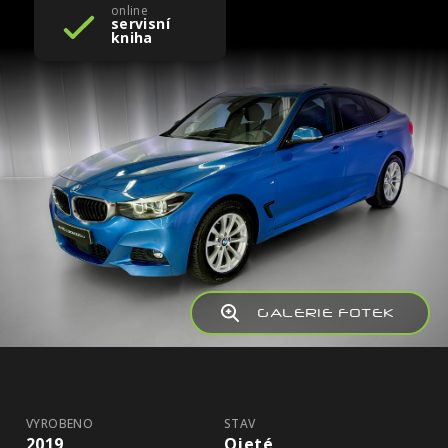
online
servisní
kniha
GALERIE FOTEK
VYROBENO
STAV
2019
Ojeté