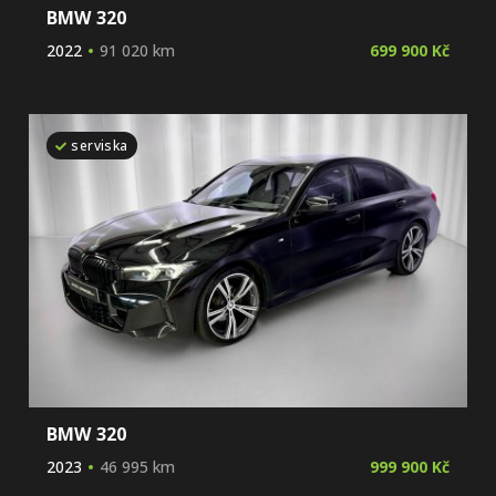
BMW 320
2022
91 020 km
699 900 Kč
serviska
BMW 320
2023
46 995 km
999 900 Kč