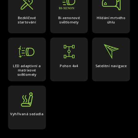
Bezklíčové
Bi-xenonové
Hlídání mrtvého
startování
světlomety
úhlu
LED adaptivní a
Pohon 4x4
Satelitní navigace
matrixové
světlomety
Vyhřívaná sedadla