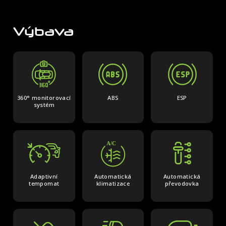
Odesláním souhlasím se
zpracováním osobních
údajů
údajů
Výbava
360° monitorovací
ABS
ESP
systém
Adaptivní
Automatická
Automatická
tempomat
klimatizace
převodovka