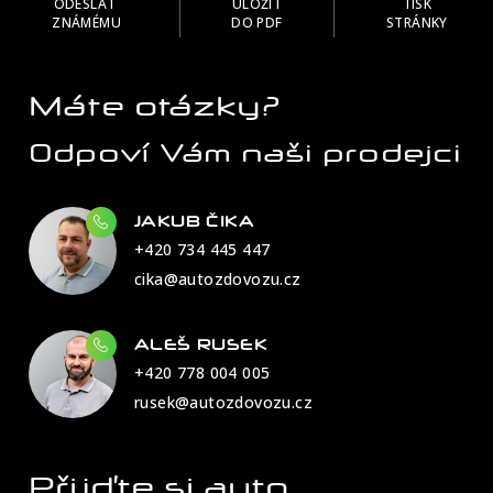
ODESLAT
ULOŽIT
TISK
ZNÁMÉMU
DO PDF
STRÁNKY
Máte otázky?
Odpoví Vám naši prodejci
JAKUB ČIKA
+420 734 445 447
cika@autozdovozu.cz
ALEŠ RUSEK
+420 778 004 005
rusek@autozdovozu.cz
Přijďte si auto