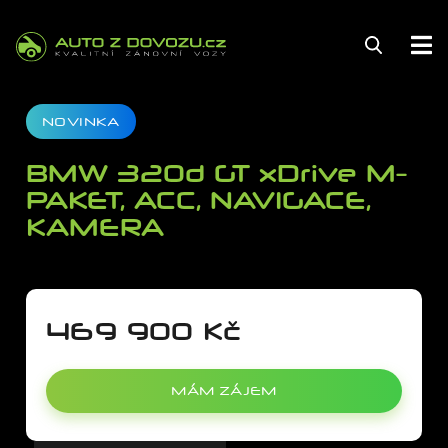
145
NOVINKA
BMW 320d GT xDrive M-
PAKET, ACC, NAVIGACE,
KAMERA
FINANCOVÁNÍ
POJIŠTĚNÍ
ZÁRUKA
469 900 Kč
KARIÉRA
AUTOSERVIS
MÁM ZÁJEM