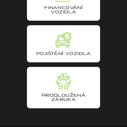
Na jak dlouho?
FINANCOVÁNÍ
VOZIDLA
-
+
Mám zájem
měsíců
O prohlídku vozu v Praze
Jméno a příjmení: *
O testovací jízdu v Praze
ODESLAT
Probereme i financování?
POJIŠTĚNÍ VOZIDLA
E-mail: *
Mám vyřešeno
Odesláním souhlasím se
zpracováním osobních
údajů
Zajímá mě leasing či úvěr
Mám auto na protiúčet
Telefon: *
PRODLOUŽENÁ
ZÁRUKA
ODESLAT
NAVRHNĚTE MI ÚVĚR
Odesláním souhlasím se
zpracováním osobních