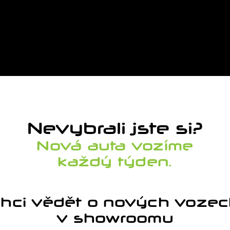
ZOBRAZ
Nevybrali jste si?
Nová auta vozíme
každý týden.
hci vědět o nových voze
v showroomu