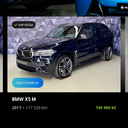
serviska
Značka
Model
Karoserie
Palivo
NOVINKA
Vyrobeno
BMW X5 M
2017
117 320 km
749 900 Kč
Cena