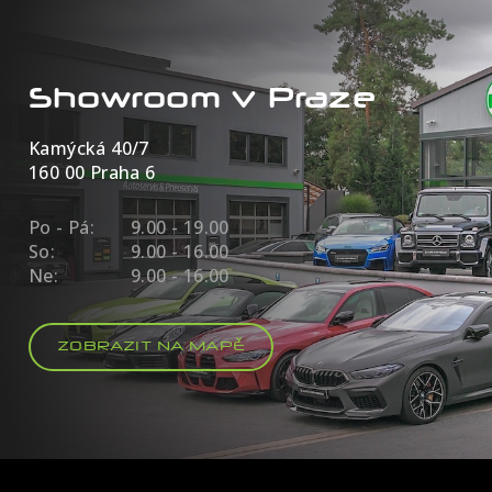
Showroom v Praze
Kamýcká 40/7
160 00 Praha 6
Po - Pá:
9.00 - 19.00
So:
9.00 - 16.00
Ne:
9.00 - 16.00
ZOBRAZIT NA MAPĚ