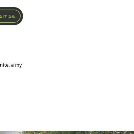
Volkswagen
Volvo
SIT SE
níte, a my