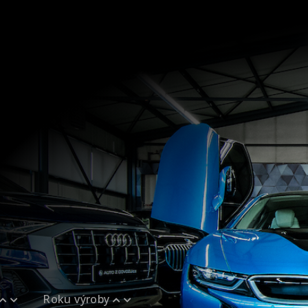
144
FINANCOVÁNÍ
POJIŠTĚNÍ
ZÁRUKA
KARIÉRA
AUTOSERVIS
Roku výroby