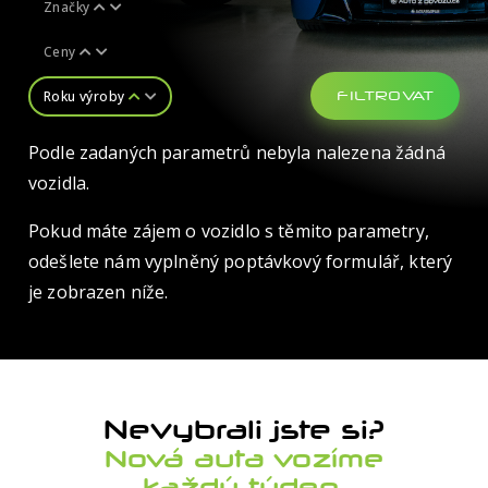
Značky
Ceny
Roku výroby
FILTROVAT
Podle zadaných parametrů nebyla nalezena žádná
vozidla.
Značka
Ford
Pokud máte zájem o vozidlo s těmito parametry,
odešlete nám vyplněný poptávkový formulář, který
Vyberte značku vozu
Model
je zobrazen níže.
Alpina
Nerozhoduje
Audi
Nerozhoduje
Karoserie
Bentley
Focus
Nerozhoduje
Nevybrali jste si?
BMW
Mustang
Nerozhoduje
Palivo
Nová auta vozíme
Cadillac
Ranger
Dodávka
Nerozhoduje
každý týden.