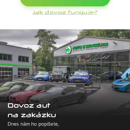
Škoda
Jak dovoz funguje?
Tesla
Toyota
Volkswagen
Volvo
Dovoz aut
na zakázku
Dnes nám ho popíšete,