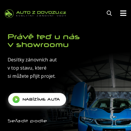
144
Právě teď u nás
v showroomu
Desítky zánovních aut
FINANCOVÁNÍ
v top stavu, které
POJIŠTĚNÍ
si můžete přijít projet.
ZÁRUKA
NABÍZÍME AUTA
KARIÉRA
AUTOSERVIS
Seřadit podle