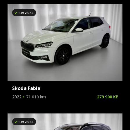
Škoda
serviska
Tesla
Toyota
Volkswagen
Volvo
Škoda Fabia
2022
71 010 km
279 900 Kč
serviska