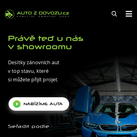
143
Právě teď u nás
v showroomu
Desítky zánovních aut
FINANCOVÁNÍ
v top stavu, které
POJIŠTĚNÍ
si můžete přijít projet.
ZÁRUKA
NABÍZÍME AUTA
KARIÉRA
AUTOSERVIS
Seřadit podle