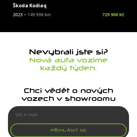
Škoda Kodiaq
2023
149 998 km
729 900 Kč
Nevybrali jste si?
Nová auta vozíme
každý týden.
Chci vědět o nových
vozech v showroomu
PŘIHLÁSIT SE