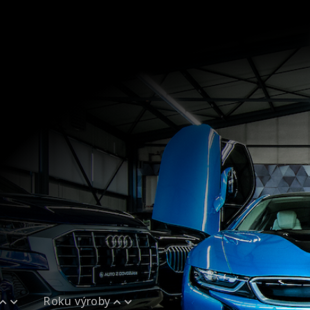
143
FINANCOVÁNÍ
POJIŠTĚNÍ
ZÁRUKA
KARIÉRA
AUTOSERVIS
Roku výroby