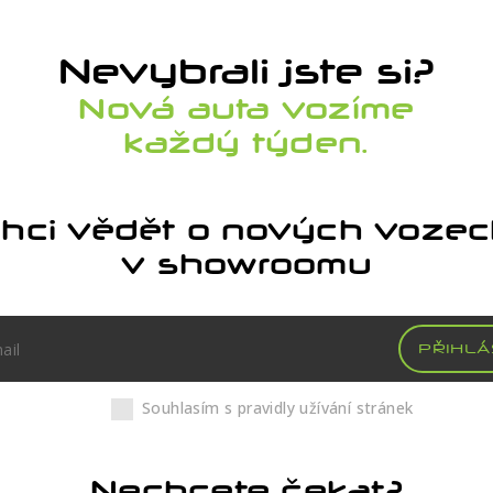
Nevybrali jste si?
Nová auta vozíme
každý týden.
hci vědět o nových voze
v showroomu
PŘIHLÁ
Souhlasím s pravidly užívání stránek
Nechcete čekat?