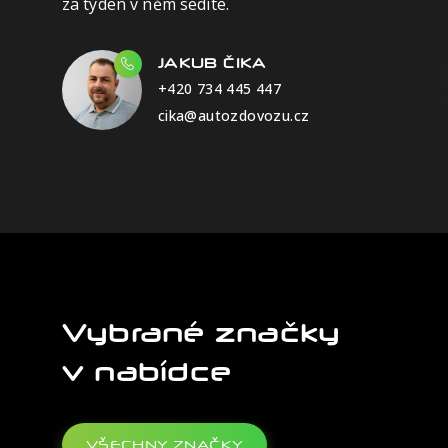
za týden v něm sedíte.
JAKUB ČIKA
+420 734 445 447
cika@autozdovozu.cz
Vybrané značky
v nabídce
VŠECHNY ZNAČKY