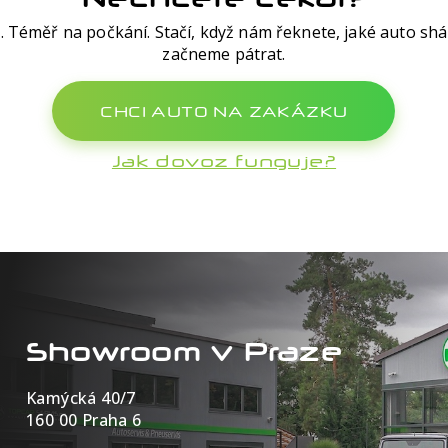
. Téměř na počkání. Stačí, když nám řeknete, jaké auto shá
začneme pátrat.
CHCI AUTO NA ZAKÁZKU
Jak dovoz funguje?
Showroom v Praze
Kamýcká 40/7
160 00 Praha 6