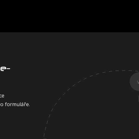
e-
ce
do formuláře.