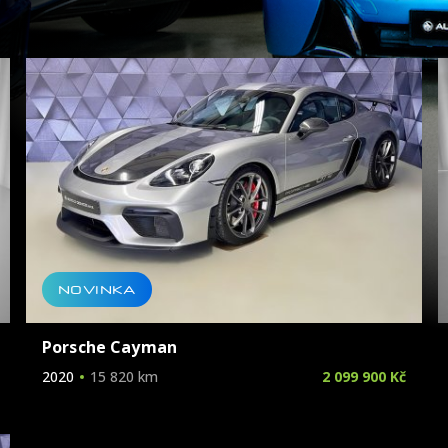
Značka
Model
Karoserie
Palivo
NOVINKA
Vyrobeno
Porsche Cayman
2020
15 820 km
2 099 900 Kč
Cena