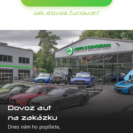
Škoda
Jak dovoz funguje?
Tesla
Toyota
Volkswagen
Volvo
Dovoz aut
na zakázku
Dnes nám ho popíšete,