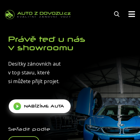
143
Právě teď u nás
v showroomu
Desítky zánovních aut
FINANCOVÁNÍ
v top stavu, které
POJIŠTĚNÍ
si můžete přijít projet.
ZÁRUKA
NABÍZÍME AUTA
KARIÉRA
AUTOSERVIS
Seřadit podle