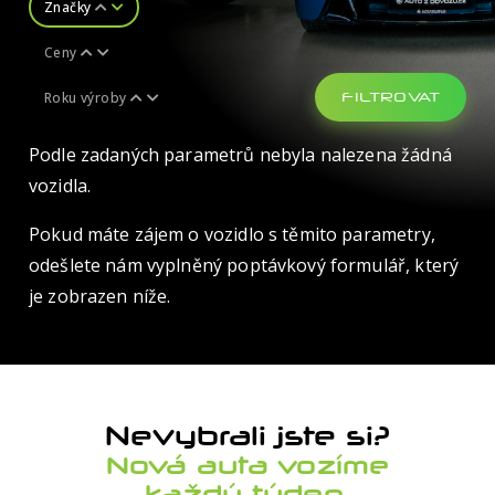
Značky
Ceny
Roku výroby
FILTROVAT
Podle zadaných parametrů nebyla nalezena žádná
vozidla.
Značka
Ford
Pokud máte zájem o vozidlo s těmito parametry,
odešlete nám vyplněný poptávkový formulář, který
Vyberte značku vozu
Model
je zobrazen níže.
Alpina
Nerozhoduje
Audi
Nerozhoduje
Karoserie
Bentley
Focus
Nerozhoduje
Nevybrali jste si?
BMW
Mustang
Nerozhoduje
Palivo
Nová auta vozíme
Cadillac
Ranger
Dodávka
Nerozhoduje
každý týden.