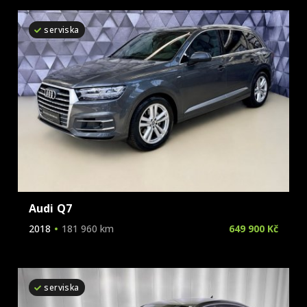
Škoda
S8
serviska
Tesla
SQ5
Toyota
SQ7
Volkswagen
SQ8
Volvo
Audi Q7
2018
181 960 km
649 900 Kč
serviska