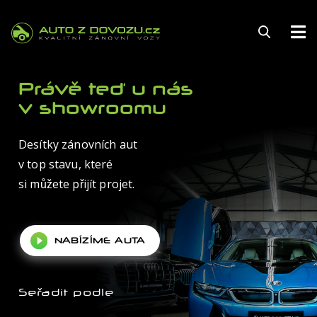
145
Právě teď u nás
v showroomu
Desítky zánovních aut
FINANCOVÁNÍ
v top stavu, které
POJIŠTĚNÍ
si můžete přijít projet.
ZÁRUKA
NABÍZÍME AUTA
KARIÉRA
AUTOSERVIS
Seřadit podle