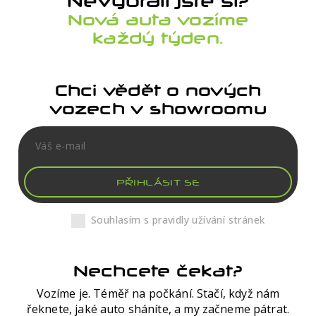
Nevybrali jste si?
Nová auta vozíme
každý týden.
Chci vědět o nových
vozech v showroomu
PŘIHLÁSIT SE
Souhlasím s pravidly užívání stránek
Nechcete čekat?
Vozíme je. Téměř na počkání. Stačí, když nám
řeknete, jaké auto sháníte, a my začneme pátrat.