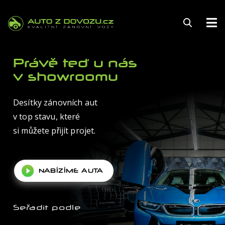
144
Právě teď u nás
v showroomu
Desítky zánovních aut
FINANCOVÁNÍ
v top stavu, které
POJIŠTĚNÍ
si můžete přijít projet.
ZÁRUKA
NABÍZÍME AUTA
KARIÉRA
AUTOSERVIS
Seřadit podle