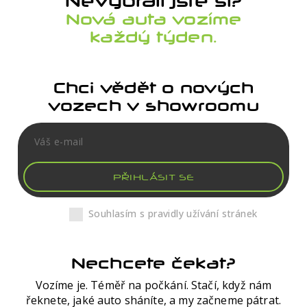
Nevybrali jste si?
Nová auta vozíme
každý týden.
Chci vědět o nových
vozech v showroomu
PŘIHLÁSIT SE
Souhlasím s pravidly užívání stránek
Nechcete čekat?
Vozíme je. Téměř na počkání. Stačí, když nám
řeknete, jaké auto sháníte, a my začneme pátrat.