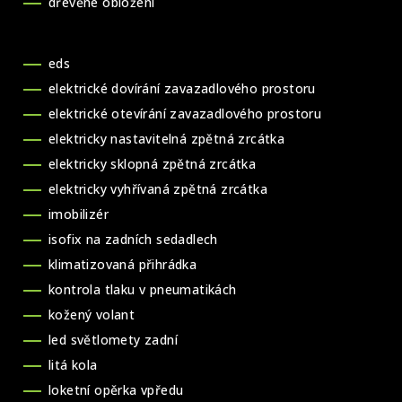
dřevěné obložení
eds
elektrické dovírání zavazadlového prostoru
elektrické otevírání zavazadlového prostoru
elektricky nastavitelná zpětná zrcátka
elektricky sklopná zpětná zrcátka
elektricky vyhřívaná zpětná zrcátka
imobilizér
isofix na zadních sedadlech
klimatizovaná přihrádka
kontrola tlaku v pneumatikách
kožený volant
led světlomety zadní
litá kola
loketní opěrka vpředu