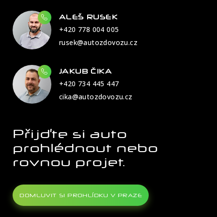
ALEŠ RUSEK
+420 778 004 005
rusek@autozdovozu.cz
JAKUB ČIKA
+420 734 445 447
cika@autozdovozu.cz
Přijďte si auto
prohlédnout nebo
rovnou projet.
DOMLUVIT SI PROHLÍDKU V PRAZE