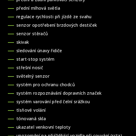
přední mlhová světla
regulace rychlosti při jízdě ze svahu
senzor opotřebení brzdových destiček
senzor stěračů
skivak
sledování únavy řidiče
start-stop systém
střešní nosič
světelný senzor
systém pro ochranu chodců
systém rozpoznávání dopravních značek
systém varování před čelní srážkou
tísňové volání
tónovaná skla
ukazatel venkovní teploty
upozornění na přijíždějící vozidla při couvání (rcta)