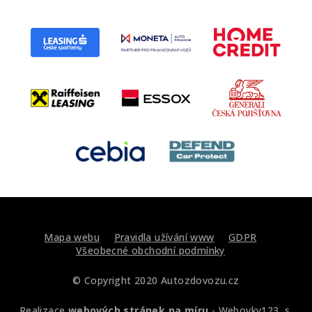
Mapa webu
Pravidla užívání www
GDPR
Všeobecné obchodní podmínky
© Copyright 2020 Autozdovozu.cz
Realizace
webových stránek na míru
-
Webovky123, s.