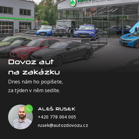
Dovoz aut
na zakázku
Dnes nám ho popíšete,
za týden v něm sedíte.
ALEŠ RUSEK
+420 778 004 005
rusek@autozdovozu.cz