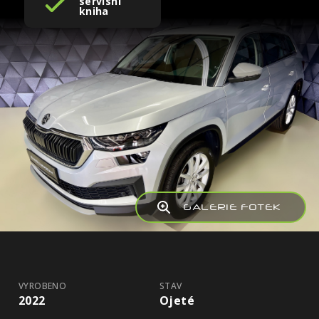
servisní
kniha
GALERIE FOTEK
VYROBENO
STAV
2022
Ojeté