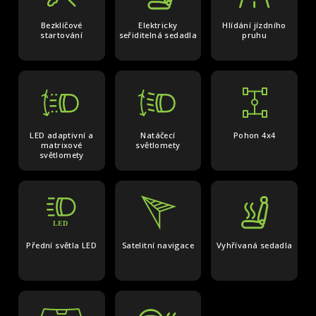
Bezklíčové
Elektricky
Hlídání jízdního
startování
seřiditelná sedadla
pruhu
LED adaptivní a
Natáčecí
Pohon 4x4
matrixové
světlomety
světlomety
Přední světla LED
Satelitní navigace
Vyhřívaná sedadla