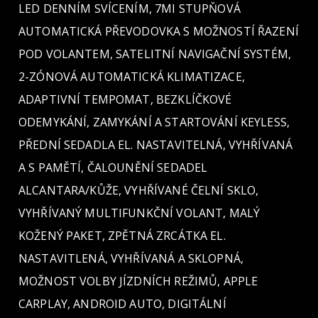
LED DENNÍM SVÍCENÍM, 7MI STUPŇOVÁ
AUTOMATICKÁ PŘEVODOVKA S MOŽNOSTÍ ŘAZENÍ
POD VOLANTEM, SATELITNÍ NAVIGAČNÍ SYSTÉM,
2-ZÓNOVÁ AUTOMATICKÁ KLIMATIZACE,
ADAPTIVNÍ TEMPOMAT, BEZKLÍČKOVÉ
ODEMYKÁNÍ, ZAMYKÁNÍ A STARTOVÁNÍ KEYLESS,
PŘEDNÍ SEDADLA EL. NASTAVITELNÁ, VYHŘÍVANÁ
A S PAMĚTÍ, ČALOUNĚNÍ SEDADEL
ALCANTARA/KŮŽE, VYHŘÍVANÉ ČELNÍ SKLO,
VYHŘÍVANÝ MULTIFUNKČNÍ VOLANT, MALÝ
KOŽENÝ PAKET, ZPĚTNÁ ZRCÁTKA EL.
NASTAVITLENÁ, VYHŘÍVANÁ A SKLOPNÁ,
MOŽNOST VOLBY JÍZDNÍCH REŽIMŮ, APPLE
CARPLAY, ANDROID AUTO, DIGITÁLNÍ