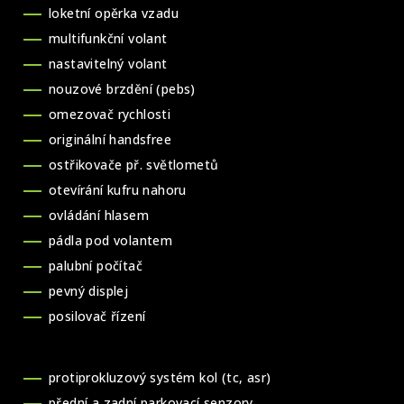
loketní opěrka vzadu
multifunkční volant
nastavitelný volant
nouzové brzdění (pebs)
omezovač rychlosti
originální handsfree
ostřikovače př. světlometů
otevírání kufru nahoru
ovládání hlasem
pádla pod volantem
palubní počítač
pevný displej
posilovač řízení
protiprokluzový systém kol (tc, asr)
přední a zadní parkovací senzory