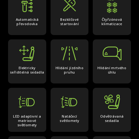
Automatická
Bezklíčové
Čtyřzónová
převodovka
startování
klimatizace
Elektricky
Hlídání jízdního
Hlídání mrtvého
seřiditelná sedadla
pruhu
úhlu
LED adaptivní a
Natáčecí
Odvětrávaná
matrixové
světlomety
sedadla
světlomety