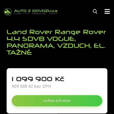
145
Land Rover Range Rover
4.4 SDV8 VOGUE,
PANORAMA, VZDUCH, EL.
TAŽNÉ
FINANCOVÁNÍ
POJIŠTĚNÍ
ZÁRUKA
1 099 900 Kč
909 008 Kč bez DPH
KARIÉRA
AUTOSERVIS
MÁM ZÁJEM