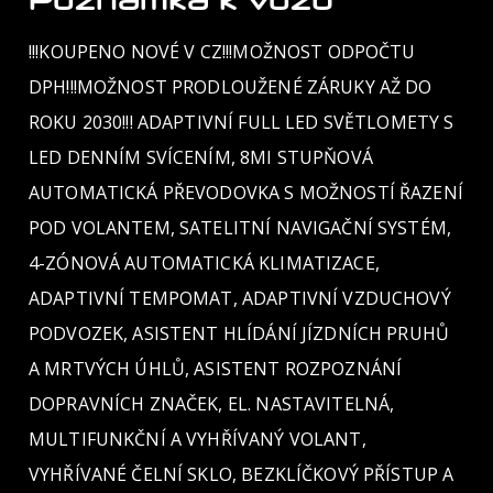
!!!KOUPENO NOVÉ V CZ!!!MOŽNOST ODPOČTU
DPH!!!MOŽNOST PRODLOUŽENÉ ZÁRUKY AŽ DO
ROKU 2030!!! ADAPTIVNÍ FULL LED SVĚTLOMETY S
LED DENNÍM SVÍCENÍM, 8MI STUPŇOVÁ
AUTOMATICKÁ PŘEVODOVKA S MOŽNOSTÍ ŘAZENÍ
POD VOLANTEM, SATELITNÍ NAVIGAČNÍ SYSTÉM,
4-ZÓNOVÁ AUTOMATICKÁ KLIMATIZACE,
ADAPTIVNÍ TEMPOMAT, ADAPTIVNÍ VZDUCHOVÝ
PODVOZEK, ASISTENT HLÍDÁNÍ JÍZDNÍCH PRUHŮ
A MRTVÝCH ÚHLŮ, ASISTENT ROZPOZNÁNÍ
DOPRAVNÍCH ZNAČEK, EL. NASTAVITELNÁ,
MULTIFUNKČNÍ A VYHŘÍVANÝ VOLANT,
VYHŘÍVANÉ ČELNÍ SKLO, BEZKLÍČKOVÝ PŘÍSTUP A