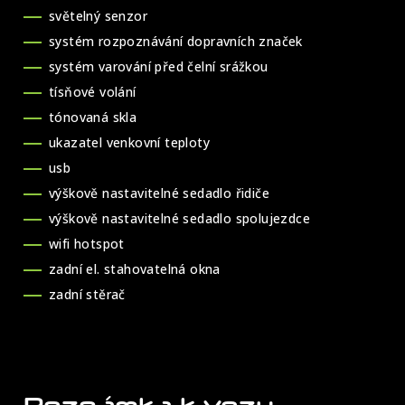
světelný senzor
systém rozpoznávání dopravních značek
systém varování před čelní srážkou
tísňové volání
tónovaná skla
ukazatel venkovní teploty
usb
výškově nastavitelné sedadlo řidiče
výškově nastavitelné sedadlo spolujezdce
wifi hotspot
zadní el. stahovatelná okna
zadní stěrač
Poznámka k vozu