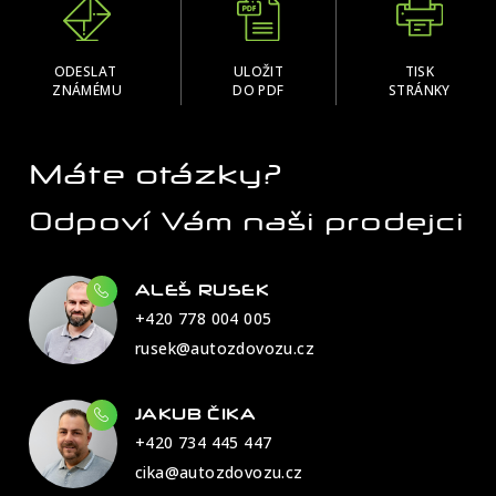
ODESLAT
ULOŽIT
TISK
ZNÁMÉMU
DO PDF
STRÁNKY
Máte otázky?
Odpoví Vám naši prodejci
ALEŠ RUSEK
+420 778 004 005
rusek@autozdovozu.cz
JAKUB ČIKA
+420 734 445 447
cika@autozdovozu.cz