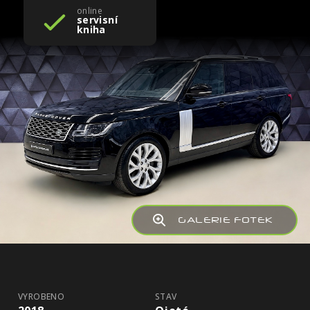
online
servisní
kniha
GALERIE FOTEK
VYROBENO
STAV