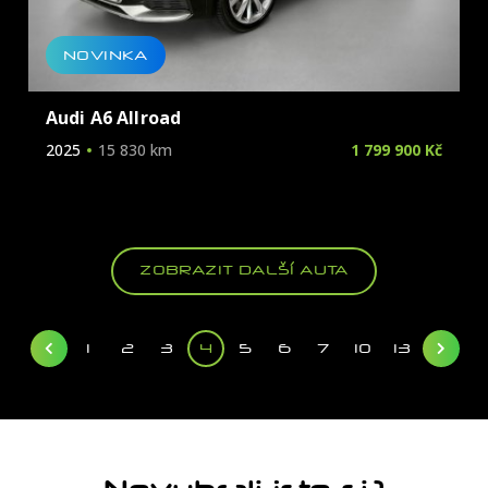
NOVINKA
Audi A6 Allroad
2025
15 830 km
1 799 900 Kč
ZOBRAZIT DALŠÍ AUTA
1
2
3
4
5
6
7
10
13