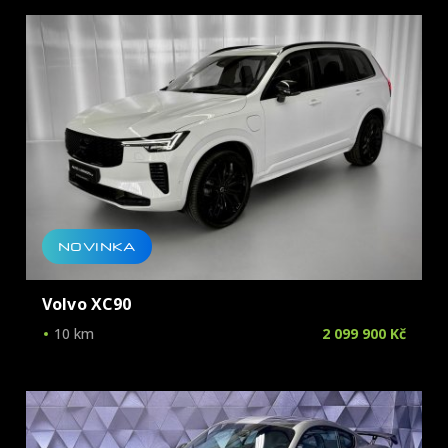
Škoda
Tesla
Toyota
Volkswagen
Volvo
NOVINKA
Volvo XC90
10 km
2 099 900 Kč