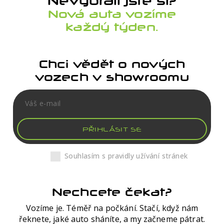
Nevybrali jste si?
Nová auta vozíme
každý týden.
Chci vědět o nových
vozech v showroomu
PŘIHLÁSIT SE
Souhlasím s pravidly užívání stránek
Nechcete čekat?
Vozíme je. Téměř na počkání. Stačí, když nám
řeknete, jaké auto sháníte, a my začneme pátrat.