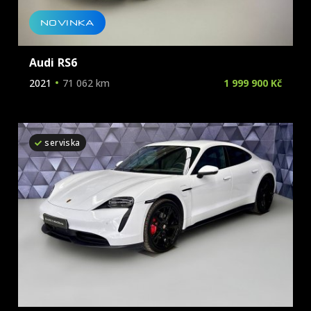
NOVINKA
Audi RS6
2021
71 062 km
1 999 900 Kč
serviska