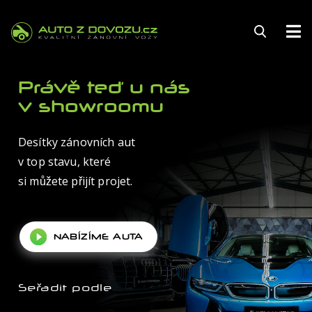
145
Právě teď u nás
v showroomu
Desítky zánovních aut
FINANCOVÁNÍ
v top stavu, které
POJIŠTĚNÍ
si můžete přijít projet.
ZÁRUKA
NABÍZÍME AUTA
KARIÉRA
AUTOSERVIS
Seřadit podle