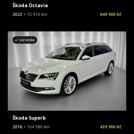
Škoda Octavia
2023
72 910 km
649 900 Kč
serviska
Škoda Superb
2016
104 580 km
439 900 Kč