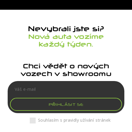
Nevybrali jste si?
Nová auta vozíme
každý týden.
Chci vědět o nových
vozech v showroomu
PŘIHLÁSIT SE
Souhlasím s pravidly užívání stránek