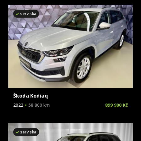
Škoda
serviska
Tesla
Toyota
Volkswagen
Volvo
Škoda Kodiaq
2022
58 800 km
899 900 Kč
serviska