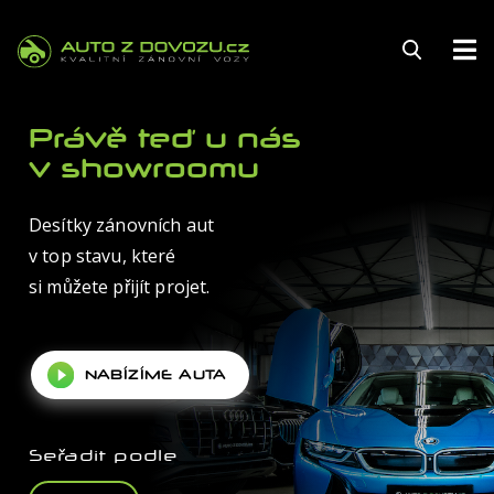
145
Právě teď u nás
v showroomu
Desítky zánovních aut
FINANCOVÁNÍ
v top stavu, které
POJIŠTĚNÍ
si můžete přijít projet.
ZÁRUKA
NABÍZÍME AUTA
KARIÉRA
AUTOSERVIS
Seřadit podle