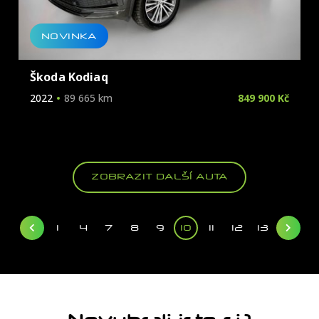
NOVINKA
Škoda Kodiaq
2022
89 665 km
849 900 Kč
ZOBRAZIT DALŠÍ AUTA
1
4
7
8
9
10
11
12
13