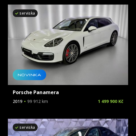
Škoda
serviska
Tesla
Toyota
Volkswagen
Volvo
NOVINKA
Porsche Panamera
2019
99 912 km
1 499 900 Kč
serviska