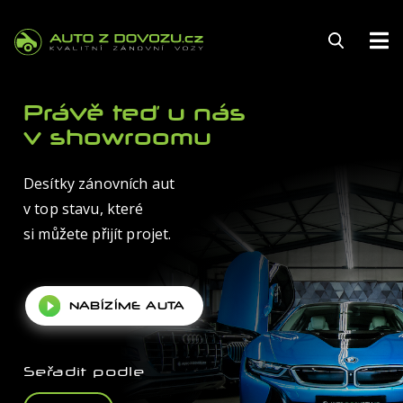
145
Právě teď u nás
v showroomu
Desítky zánovních aut
FINANCOVÁNÍ
v top stavu, které
POJIŠTĚNÍ
si můžete přijít projet.
ZÁRUKA
NABÍZÍME AUTA
KARIÉRA
AUTOSERVIS
Seřadit podle