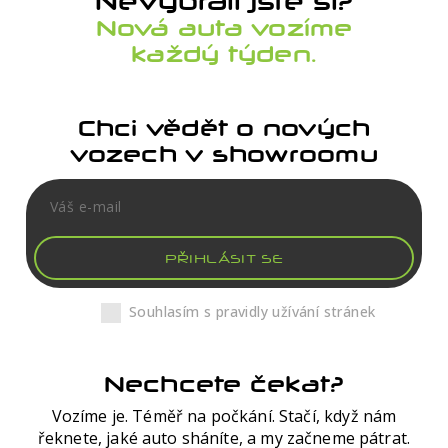
Nevybrali jste si?
Nová auta vozíme
každý týden.
Chci vědět o nových
vozech v showroomu
PŘIHLÁSIT SE
Souhlasím s pravidly užívání stránek
Nechcete čekat?
Vozíme je. Téměř na počkání. Stačí, když nám
řeknete, jaké auto sháníte, a my začneme pátrat.