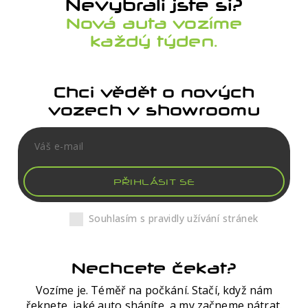
Nevybrali jste si?
Nová auta vozíme
každý týden.
Chci vědět o nových
vozech v showroomu
PŘIHLÁSIT SE
Souhlasím s pravidly užívání stránek
Nechcete čekat?
Vozíme je. Téměř na počkání. Stačí, když nám
řeknete, jaké auto sháníte, a my začneme pátrat.