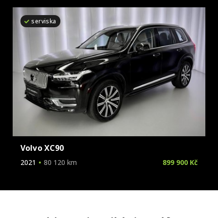
Škoda
serviska
Tesla
Toyota
Volkswagen
Volvo
Volvo XC90
2021
80 120 km
899 900 Kč