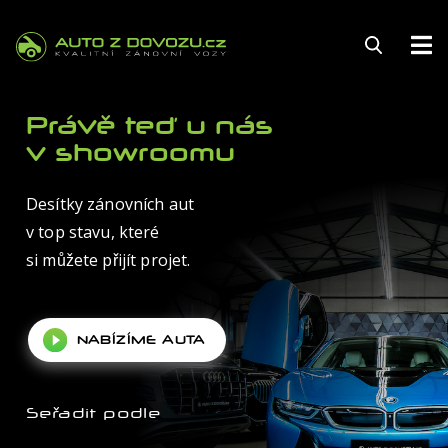
145
Právě teď u nás
v showroomu
Desítky zánovních aut
FINANCOVÁNÍ
v top stavu, které
POJIŠTĚNÍ
si můžete přijít projet.
ZÁRUKA
NABÍZÍME AUTA
KARIÉRA
AUTOSERVIS
Seřadit podle