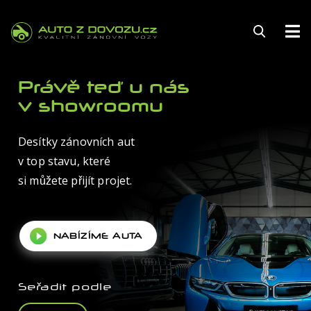
143
Právě teď u nás
v showroomu
Desítky zánovních aut
FINANCOVÁNÍ
v top stavu, které
POJIŠTĚNÍ
si můžete přijít projet.
ZÁRUKA
NABÍZÍME AUTA
KARIÉRA
AUTOSERVIS
Seřadit podle