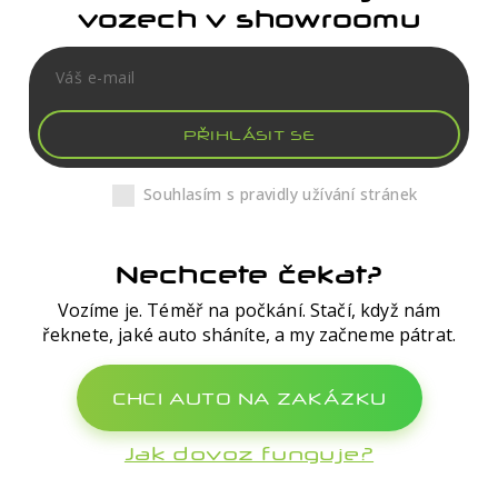
vozech v showroomu
PŘIHLÁSIT SE
Souhlasím s pravidly užívání stránek
Nechcete čekat?
Vozíme je. Téměř na počkání. Stačí, když nám
řeknete, jaké auto sháníte, a my začneme pátrat.
CHCI AUTO NA ZAKÁZKU
Jak dovoz funguje?