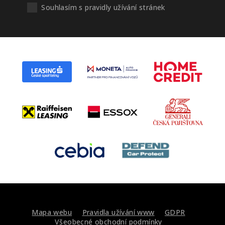
Souhlasím s pravidly užívání stránek
Mapa webu
Pravidla užívání www
GDPR
Všeobecné obchodní podmínky