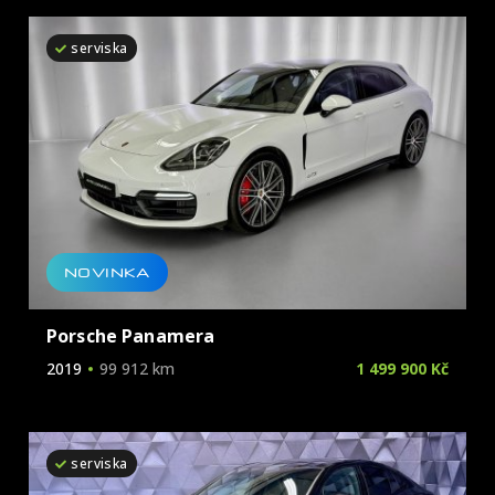
Škoda
serviska
Tesla
Toyota
Volkswagen
Volvo
NOVINKA
Porsche Panamera
2019
99 912 km
1 499 900 Kč
serviska