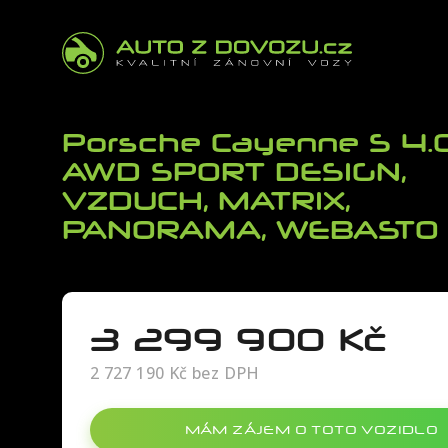
Porsche Cayenne S 4.
AWD SPORT DESIGN,
VZDUCH, MATRIX,
PANORAMA, WEBASTO
3 299 900 Kč
2 727 190 Kč bez DPH
MÁM ZÁJEM
O TOTO VOZIDLO