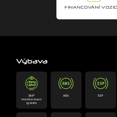
FINANCOVÁNÍ VOZI
Výbava
360°
ABS
ESP
monitorovací
systém