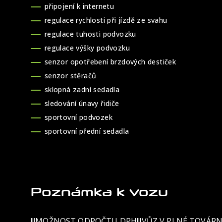
připojení k internetu
regulace rychlosti při jízdě ze svahu
regulace tuhosti podvozku
regulace výšky podvozku
senzor opotřebení brzdových destiček
senzor stěračů
sklopná zadní sedadla
sledování únavy řidiče
sportovní podvozek
sportovní přední sedadla
Poznámka k vozu
!!!MOŽNOST ODPOČTU DPH!!!VŮZ V PLNÉ TOVÁRNÍ