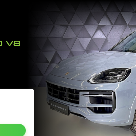
144
0 V8
FINANCOVÁNÍ
POJIŠTĚNÍ
ZÁRUKA
KARIÉRA
AUTOSERVIS