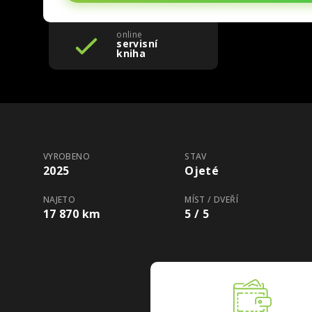
online
servisní
kniha
VYROBENO
STAV
2025
Ojeté
NAJETO
MÍST / DVEŘÍ
17 870 km
5 / 5