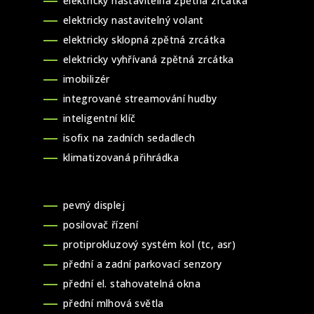
elektricky nastavitelná zpětná zrcátka
elektricky nastavitelný volant
elektricky sklopná zpětná zrcátka
elektricky vyhřívaná zpětná zrcátka
imobilizér
integrované streamování hudby
inteligentní klíč
isofix na zadních sedadlech
klimatizovaná přihrádka
pevný displej
posilovač řízení
protiprokluzový systém kol (tc, asr)
přední a zadní parkovací senzory
přední el. stahovatelná okna
přední mlhová světla