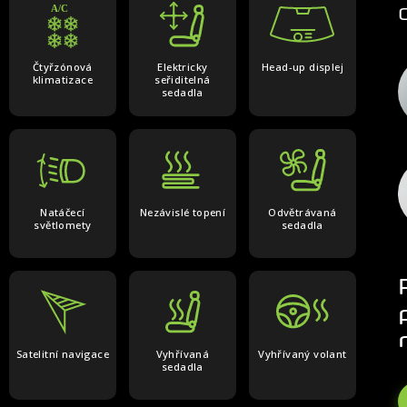
Čtyřzónová
Elektricky
Head-up displej
klimatizace
seřiditelná
sedadla
Natáčecí
Nezávislé topení
Odvětrávaná
světlomety
sedadla
Satelitní navigace
Vyhřívaná
Vyhřívaný volant
sedadla