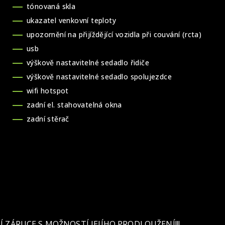
tónovaná skla
ukazatel venkovní teploty
upozornění na přijíždějící vozidla při couvání (rcta)
usb
výškově nastavitelné sedadlo řidiče
výškově nastavitelné sedadlo spolujezdce
wifi hotspot
zadní el. stahovatelná okna
zadní stěrač
 ZÁRUCE S MOŽNOSTÍ JEJÍHO PRODLOUŽENÍ!!!