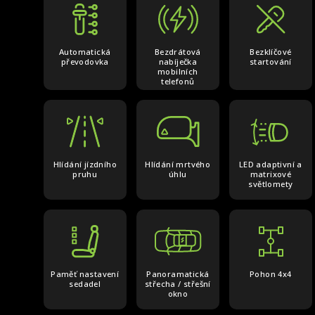
Automatická
Bezdrátová
Bezklíčové
převodovka
nabíječka
startování
mobilních
telefonů
Hlídání jízdního
Hlídání mrtvého
LED adaptivní a
pruhu
úhlu
matrixové
světlomety
Paměť nastavení
Panoramatická
Pohon 4x4
sedadel
střecha / střešní
okno