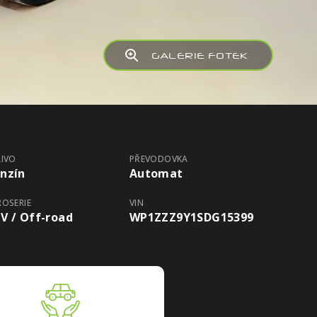
GALERIE FOTEK
LIVO
PŘEVODOVKA
nzín
Automat
ROSERIE
VIN
V / Off-road
WP1ZZZ9Y1SDG15399