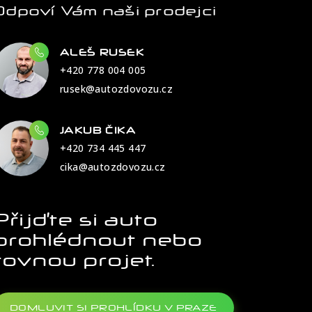
Odpoví Vám naši prodejci
ALEŠ RUSEK
+420 778 004 005
rusek@autozdovozu.cz
JAKUB ČIKA
+420 734 445 447
cika@autozdovozu.cz
Přijďte si auto
prohlédnout nebo
rovnou projet.
DOMLUVIT SI PROHLÍDKU V PRAZE